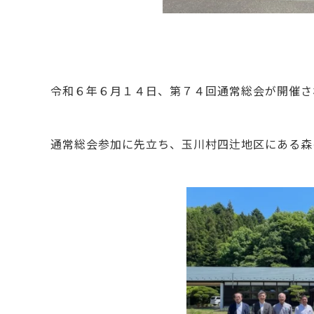
令和６年６月１４日、第７４回通常総会が開催さ
通常総会参加に先立ち、玉川村四辻地区にある森の